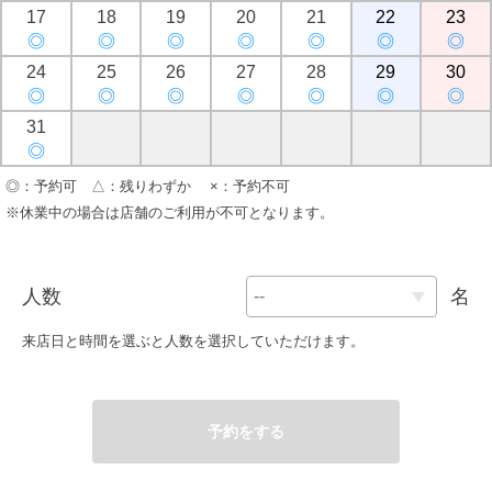
17
18
19
20
21
22
23
◎
◎
◎
◎
◎
◎
◎
24
25
26
27
28
29
30
◎
◎
◎
◎
◎
◎
◎
31
◎
◎：予約可 △：残りわずか ×：予約不可
※休業中の場合は店舗のご利用が不可となります。
人数
名
来店日と時間を選ぶと人数を選択していただけます。
予約をする