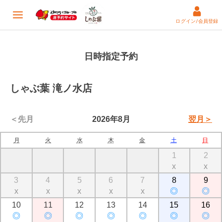
ログイン/会員登録
日時指定予約
しゃぶ葉 滝ノ水店
＜先月
2026年8月
翌月＞
月
火
水
木
金
土
日
1
2
x
x
3
4
5
6
7
8
9
x
x
x
x
x
◎
◎
10
11
12
13
14
15
16
◎
◎
◎
◎
◎
◎
◎