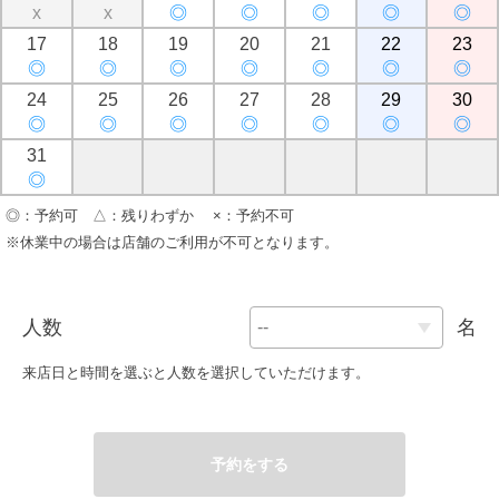
x
x
◎
◎
◎
◎
◎
17
18
19
20
21
22
23
◎
◎
◎
◎
◎
◎
◎
24
25
26
27
28
29
30
◎
◎
◎
◎
◎
◎
◎
31
◎
◎：予約可 △：残りわずか ×：予約不可
※休業中の場合は店舗のご利用が不可となります。
人数
名
来店日と時間を選ぶと人数を選択していただけます。
予約をする