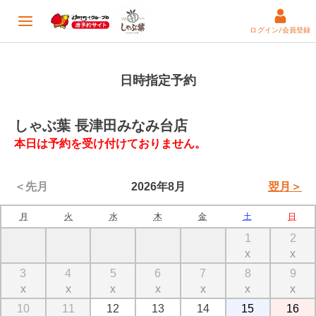
ログイン/会員登録
日時指定予約
しゃぶ葉 長津田みなみ台店
本日は予約を受け付けておりません。
＜先月
2026年8月
翌月＞
月
火
水
木
金
土
日
1
2
x
x
3
4
5
6
7
8
9
x
x
x
x
x
x
x
10
11
12
13
14
15
16