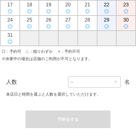
17
18
19
20
21
22
23
◎
◎
◎
◎
◎
◎
◎
24
25
26
27
28
29
30
◎
◎
◎
◎
◎
◎
◎
31
◎
◎：予約可 △：残りわずか ×：予約不可
※休業中の場合は店舗のご利用が不可となります。
人数
名
来店日と時間を選ぶと人数を選択していただけます。
予約をする