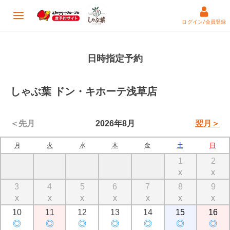
ログイン/会員登録
日時指定予約
しゃぶ葉 ドン・キホーテ浅草店
＜先月
2026年8月
翌月＞
月
火
水
木
金
土
日
1
2
x
x
3
4
5
6
7
8
9
x
x
x
x
x
x
x
10
11
12
13
14
15
16
◎
◎
◎
◎
◎
◎
◎