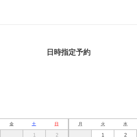
日時指定予約
金
土
日
月
火
水
1
2
1
2