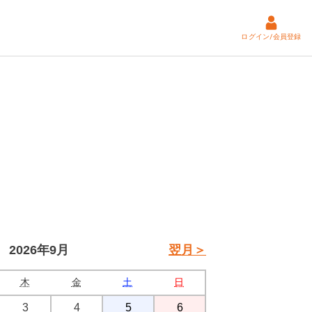
ログイン/会員登録
2026年9月
翌月＞
木
金
土
日
3
4
5
6