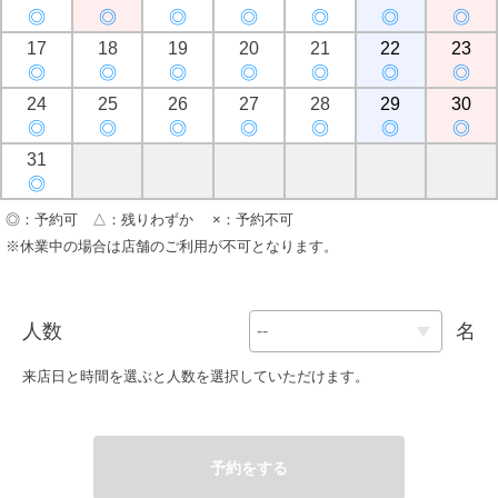
◎
◎
◎
◎
◎
◎
◎
17
18
19
20
21
22
23
◎
◎
◎
◎
◎
◎
◎
24
25
26
27
28
29
30
◎
◎
◎
◎
◎
◎
◎
31
◎
◎：予約可 △：残りわずか ×：予約不可
※休業中の場合は店舗のご利用が不可となります。
人数
名
来店日と時間を選ぶと人数を選択していただけます。
予約をする