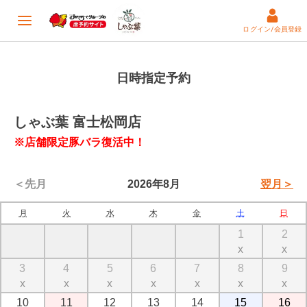
ログイン/会員登録
日時指定予約
しゃぶ葉 富士松岡店
※店舗限定豚バラ復活中！
＜先月
2026年8月
翌月＞
月
火
水
木
金
土
日
1
2
x
x
3
4
5
6
7
8
9
x
x
x
x
x
x
x
10
11
12
13
14
15
16