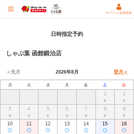
ログイン/会員登録
日時指定予約
しゃぶ葉 函館鍛治店
＜先月
2026年8月
翌月＞
月
火
水
木
金
土
日
1
2
x
x
3
4
5
6
7
8
9
x
x
x
x
x
x
x
10
11
12
13
14
15
16
◎
◎
◎
◎
◎
◎
◎