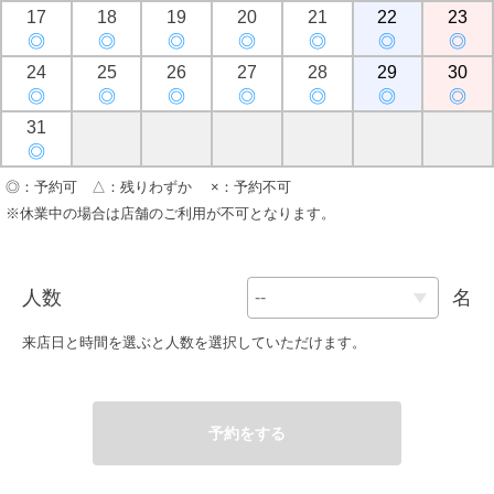
17
18
19
20
21
22
23
◎
◎
◎
◎
◎
◎
◎
24
25
26
27
28
29
30
◎
◎
◎
◎
◎
◎
◎
31
◎
◎：予約可 △：残りわずか ×：予約不可
※休業中の場合は店舗のご利用が不可となります。
人数
名
来店日と時間を選ぶと人数を選択していただけます。
予約をする