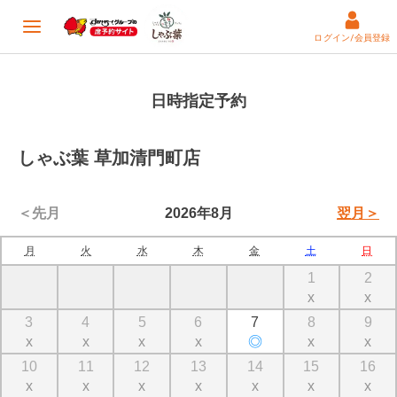
ログイン/会員登録
日時指定予約
しゃぶ葉 草加清門町店
＜先月
2026年8月
翌月＞
月
火
水
木
金
土
日
1
2
x
x
3
4
5
6
7
8
9
x
x
x
x
◎
x
x
10
11
12
13
14
15
16
x
x
x
x
x
x
x