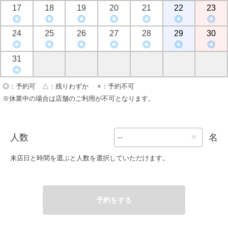
17
18
19
20
21
22
23
◎
◎
◎
◎
◎
◎
◎
24
25
26
27
28
29
30
◎
◎
◎
◎
◎
◎
◎
31
◎
◎：予約可 △：残りわずか ×：予約不可
※休業中の場合は店舗のご利用が不可となります。
人数
名
来店日と時間を選ぶと人数を選択していただけます。
予約をする