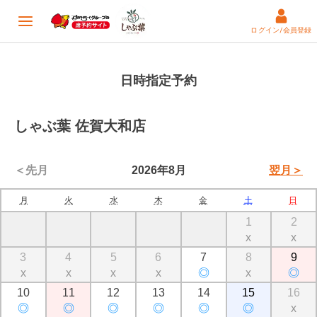
ログイン/会員登録
日時指定予約
しゃぶ葉 佐賀大和店
＜先月
2026年8月
翌月＞
月
火
水
木
金
土
日
1
2
x
x
3
4
5
6
7
8
9
x
x
x
x
◎
x
◎
10
11
12
13
14
15
16
◎
◎
◎
◎
◎
◎
x