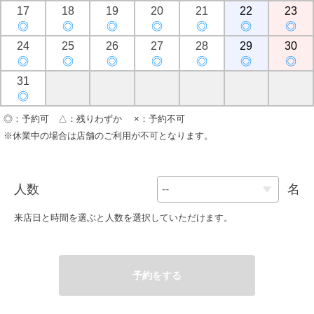
17
18
19
20
21
22
23
◎
◎
◎
◎
◎
◎
◎
24
25
26
27
28
29
30
◎
◎
◎
◎
◎
◎
◎
31
◎
◎：予約可 △：残りわずか ×：予約不可
※休業中の場合は店舗のご利用が不可となります。
人数
名
来店日と時間を選ぶと人数を選択していただけます。
予約をする