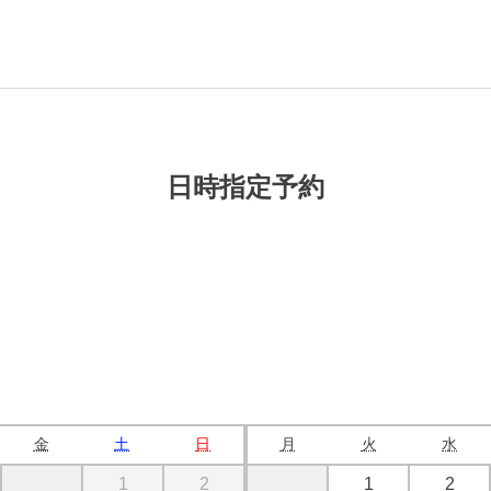
日時指定予約
金
土
日
月
火
水
1
2
1
2