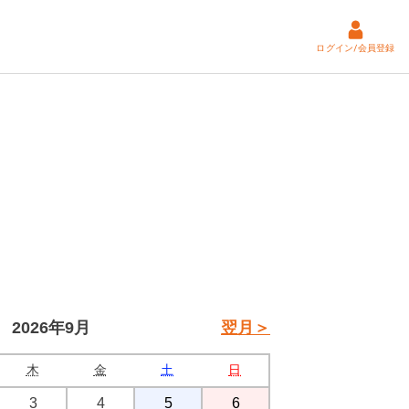
ログイン/会員登録
2026年9月
翌月＞
木
金
土
日
3
4
5
6