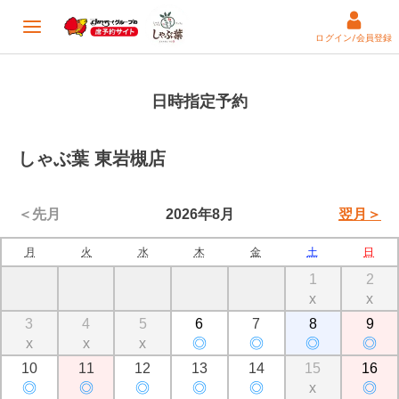
ログイン/会員登録
日時指定予約
しゃぶ葉 東岩槻店
＜先月
2026年8月
翌月＞
月
火
水
木
金
土
日
1
2
x
x
3
4
5
6
7
8
9
x
x
x
◎
◎
◎
◎
10
11
12
13
14
15
16
◎
◎
◎
◎
◎
x
◎