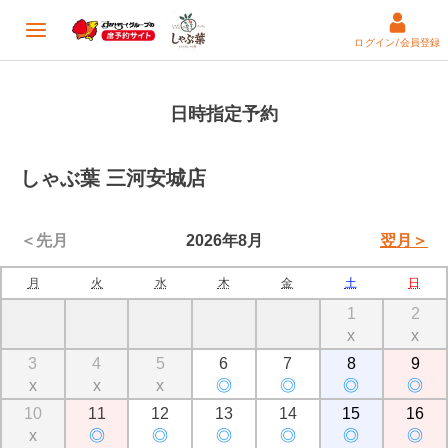
ログイン/会員登録
日時指定予約
しゃぶ葉 三河安城店
＜先月
2026年8月
翌月＞
月
火
水
木
金
土
日
1
2
x
x
3
4
5
6
7
8
9
x
x
x
◎
◎
◎
◎
10
11
12
13
14
15
16
x
◎
◎
◎
◎
◎
◎