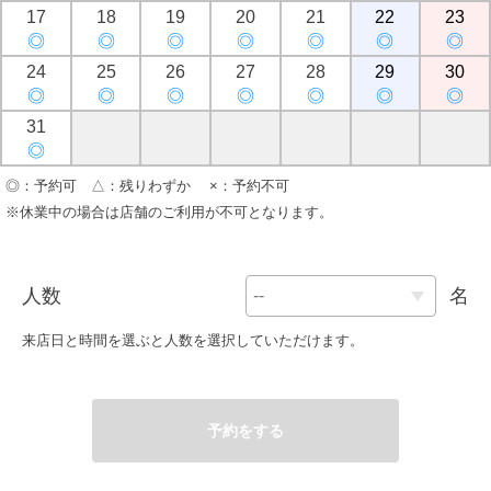
17
18
19
20
21
22
23
◎
◎
◎
◎
◎
◎
◎
24
25
26
27
28
29
30
◎
◎
◎
◎
◎
◎
◎
31
◎
◎：予約可 △：残りわずか ×：予約不可
※休業中の場合は店舗のご利用が不可となります。
人数
名
来店日と時間を選ぶと人数を選択していただけます。
予約をする