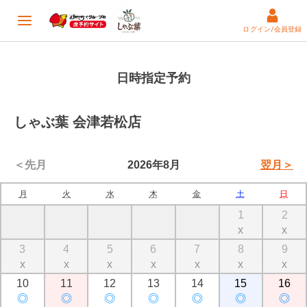
ログイン/会員登録
日時指定予約
しゃぶ葉 会津若松店
＜先月
2026年8月
翌月＞
月
火
水
木
金
土
日
1
2
x
x
3
4
5
6
7
8
9
x
x
x
x
x
x
x
10
11
12
13
14
15
16
◎
◎
◎
◎
◎
◎
◎