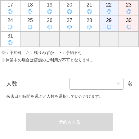
17
18
19
20
21
22
23
◎
◎
◎
◎
◎
◎
◎
24
25
26
27
28
29
30
◎
◎
◎
◎
◎
◎
◎
31
◎
◎：予約可 △：残りわずか ×：予約不可
※休業中の場合は店舗のご利用が不可となります。
人数
名
来店日と時間を選ぶと人数を選択していただけます。
予約をする